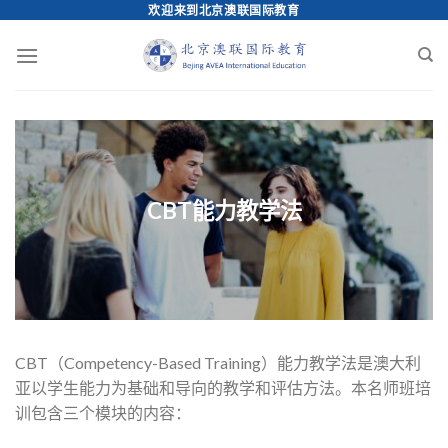
欢迎来到北京澳联国际教育
Skip
to
content
CBT能力教学法
CBT（Competency-Based Training）能力教学法是澳大利
亚以学生能力为基础和导向的教学和评估方法。本名师班培
训包含三个模块的内容：